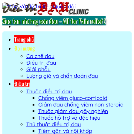
Xua tan những cơn đau - All for Pain relief !
Trang chủ
Đại cương
Cơ chế đau
Điều trị đau
Giải phẫu
Lượng giá và chẩn đoán đau
Điều trị
Thuốc điều trị đau
Chống viêm gluco-corticoid
Giảm đau chống viêm non-steroid
Thuốc giảm đau gây nghiện
Thuốc hỗ trợ và đặc hiệu
Thủ thuật điều trị đau
Tiêm gân và nội khớp