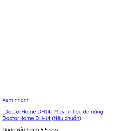
Xem nhanh
[DoctorHome DH14] Máy trị liệu đa năng
DoctorHome DH-14 (tiêu chuẩn)
Được xếp hạng
5
5 sao