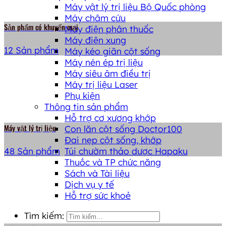
Máy vật lý trị liệu Bộ Quốc phòng
Máy châm cứu
Sản phẩm có khuyến mại
Máy điện phân thuốc
Máy điện xung
12 Sản phẩm
Máy kéo giãn cột sống
Máy nén ép trị liệu
Máy siêu âm điều trị
Máy trị liệu Laser
Phụ kiện
Thông tin sản phẩm
Hỗ trợ cơ xương khớp
Máy vật lý trị liệu
Con lăn cột sống Doctor100
Đai nẹp cột sống, khớp
Túi chườm thảo dược Hapaku
48 Sản phẩm
Thuṓc và TP chức năng
Sách và Tài liệu
Dịch vụ y tế
Hỗ trợ sức khoẻ
Tìm kiếm: