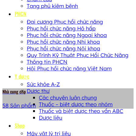
Tạng phủ kiêm bệnh
PHCN
Đại cương Phục hồi chức năng
Phục hồi chức năng Hô hấp
Phục hồi chức năng Ngoại khoa
Phục hồi chức năng Nhi khoa
Phục hồi chức năng Nội khoa
Quy Trình Kỹ Thuật Phục Hồi Chức Năng
Thông tin PHCN
Hội Phục hồi chức năng Việt Nam
Y dược
Sức khỏe A-Z
Dược thư
Nhà cung cấp
Các chuyên luận chung
Thuốc – biệt dược theo nhóm
58 Sản phẩm
Thuốc và biệt dược theo vần ABC
Dược liệu
Shop
Máy vật lý trị liệu