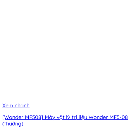
Xem nhanh
[Wonder MF508] Máy vật lý trị liệu Wonder MF5-08
(thường)