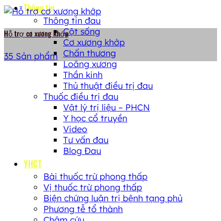
Thông tin
Thông tin đau
Cột sống
Hỗ trợ cơ xương khớp
Cơ xương khớp
Chấn thương
35 Sản phẩm
Loãng xương
Thần kinh
Thủ thuật điều trị đau
Thuốc điều trị đau
Vật lý trị liệu – PHCN
Y học cổ truyền
Video
Tư vấn đau
Blog Đau
YHCT
Bài thuốc trừ phong thấp
Vị thuốc trừ phong thấp
Biện chứng luận trị bệnh tạng phủ
Phương tễ tổ thành
Châm cứu