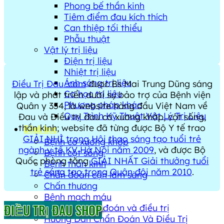
Phong bế thần kinh
Tiêm điểm đau kích thích
Can thiệp tối thiểu
Phẫu thuật
Vật lý trị liệu
Điện trị liệu
Nhiệt trị liệu
Ánh sáng trị liệu
Điều Trị Đau .com
được Bs Mai Trung Dũng sáng
Cơ học trị liệu
lập và phát triển dưới sự bảo trợ của Bệnh viện
Phương pháp khác
Quân y 354, là website hàng đầu Việt Nam về
Quy Trình Kỹ Thuật Vật Lý Trị Liệu
Đau và Điều trị đau cơ xương khớp, cột sống,
thần kinh; website đã từng được Bộ Y tế trao
Bệnh học
GIẢI NHÌ trong Hội thao sáng tạo tuổi trẻ
Bệnh cơ xương khớp
ngành y tế KV Hà Nội năm 2009
, và được Bộ
Bệnh cột sống
Quốc phòng tặng
GIẢI NHẤT Giải thưởng tuổi
Bệnh thần kinh
trẻ sáng tạo trong Quân đội năm 2010
.
Chẩn đoán cận lâm sàng
Chấn thương
Bệnh mạch máu
ĐIỀU TRỊ ĐAU SHOP
Phác đồ chẩn đoán và điều trị
Hướng Dẫn Chẩn Đoán Và Điều Trị